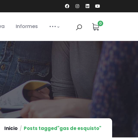
0
va
Informes
•••
Inicio
Posts tagged"gas de esquisto"