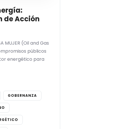
ergía:
an de Acción
SA MUJER (Oil and Gas
 compromisos públicos
ctor energético para
GOBERNANZA
NO
RGÉTICO