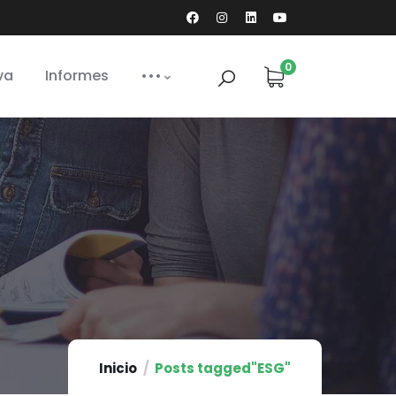
0
va
Informes
•••
Inicio
Posts tagged"ESG"