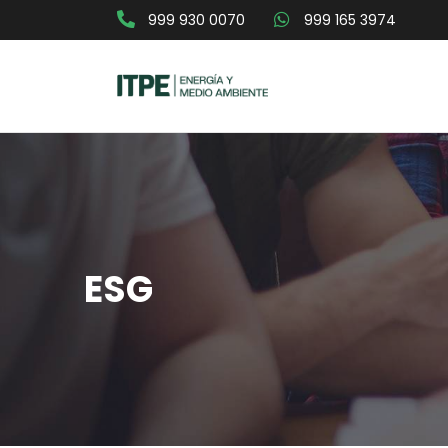
999 930 0070
999 165 3974
ESG