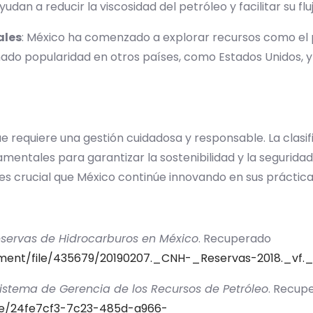
an a reducir la viscosidad del petróleo y facilitar su flu
ales
: México ha comenzado a explorar recursos como el p
anado popularidad en otros países, como Estados Unidos,
ue requiere una gestión cuidadosa y responsable. La clasi
entales para garantizar la sostenibilidad y la segurida
es crucial que México continúe innovando en sus práctica
servas de Hidrocarburos en México
. Recuperado
ent/file/435679/20190207._CNH-_Reservas-2018._vf._
istema de Gerencia de los Recursos de Petróleo
. Recup
/fe/24fe7cf3-7c23-485d-a966-