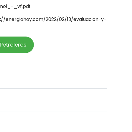
nol_-_vf.pdf
://energiahoy.com/2022/02/13/evaluacion-y-
Petroleros