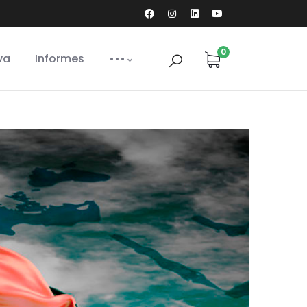
0
va
Informes
•••