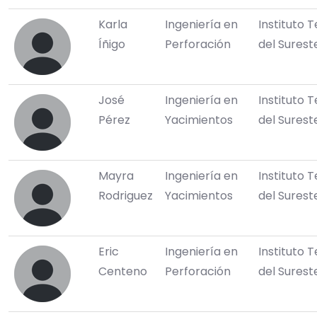
Karla
Ingeniería en
Instituto 
Íñigo
Perforación
del Surest
José
Ingeniería en
Instituto 
Pérez
Yacimientos
del Surest
Mayra
Ingeniería en
Instituto 
Rodriguez
Yacimientos
del Surest
Eric
Ingeniería en
Instituto 
Centeno
Perforación
del Surest